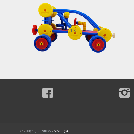
13
© Copyright - Broks.
Aviso legal