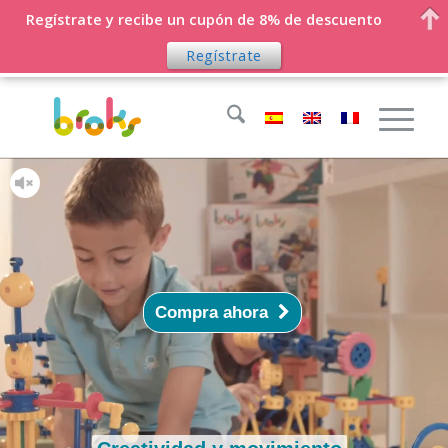
ENVÍOS GRATIS a España peninsula y Baleares en 24-
Regístrate y recibe un cupón de 8% de descuento
48 hs
Regístrate
Compra ahora