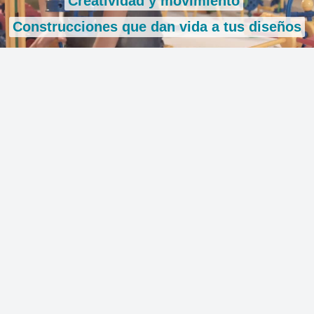
C
r
e
a
t
i
v
i
d
a
d
y
m
o
v
i
m
i
e
n
t
o
C
o
n
s
t
r
u
c
c
i
o
n
e
s
q
u
e
d
a
n
v
i
d
a
a
t
u
s
d
i
s
e
ñ
o
s