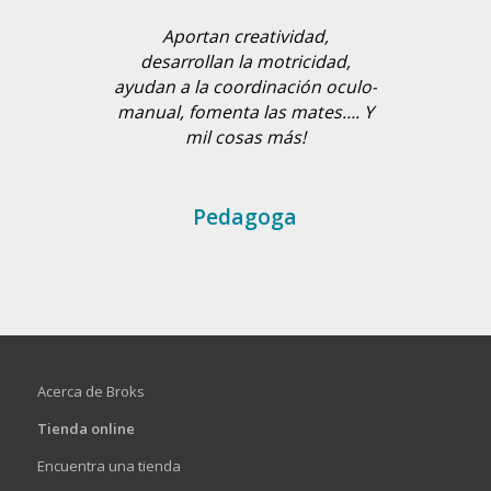
Jugando en modo libre es una
Aportan creatividad,
pasada lo que son capaces de
desarrollan la motricidad,
ayudan a la coordinación oculo-
crear
manual, fomenta las mates…. Y
mil cosas más!
Mamaproof
Pedagoga
Acerca de Broks
Tienda online
Encuentra una tienda
Mi cuenta