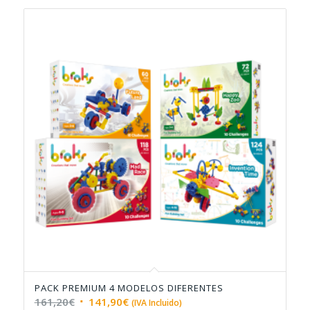
62,40€.
57,40€.
PACK PREMIUM 4 MODELOS DIFERENTES
El
El
161,20
€
141,90
€
(IVA Incluido)