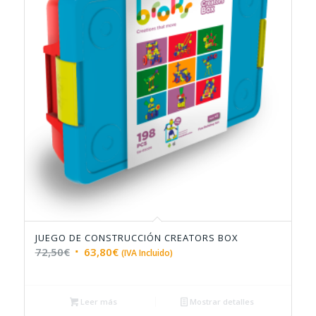
JUEGO DE CONSTRUCCIÓN CREATORS BOX
4.88
El
El
72,50
€
63,80
€
(IVA Incluido)
precio
precio
original
actual
era:
es:
Leer más
Mostrar detalles