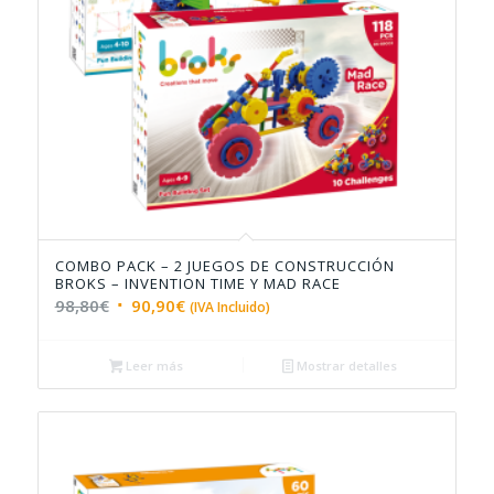
COMBO PACK – 2 JUEGOS DE CONSTRUCCIÓN
4.67
BROKS – INVENTION TIME Y MAD RACE
El
El
98,80
€
90,90
€
(IVA Incluido)
precio
precio
original
actual
Leer más
Mostrar detalles
era:
es:
98,80€.
90,90€.