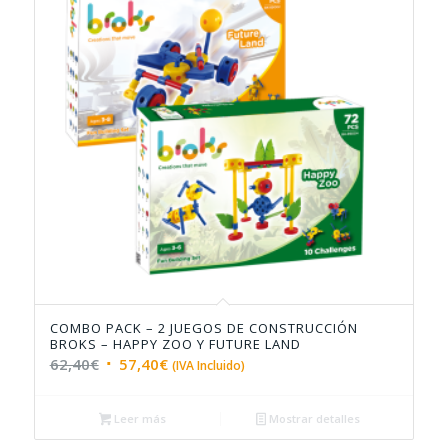
COMBO PACK – 2 JUEGOS DE CONSTRUCCIÓN
5.00
BROKS – HAPPY ZOO Y FUTURE LAND
El
El
62,40
€
57,40
€
(IVA Incluido)
precio
precio
original
actual
Leer más
Mostrar detalles
era:
es: