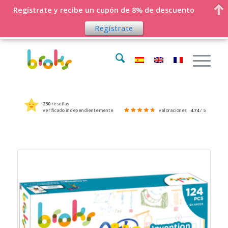
ENVÍOS GRATIS a España peninsula y Baleares en 24-
Regístrate y recibe un cupón de 8% de descuento
48 hs
Regístrate
230
reseñas
verificado independientemente
valoraciones
4.74
/ 5