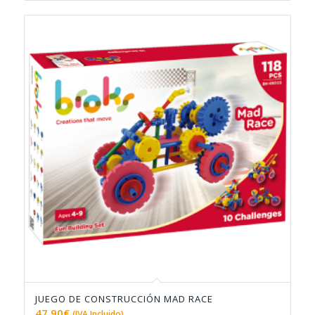
72,50€.
63,80€.
JUEGO DE CONSTRUCCIÓN MAD RACE
4.83
47,90
€
(IVA Incluido)