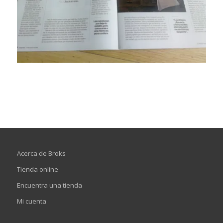
Acerca de Broks
Tienda online
Encuentra una tienda
Mi cuenta