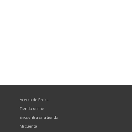
Acerca de Broks
Tienda online
Encuentra una tienda
Mi cuenta