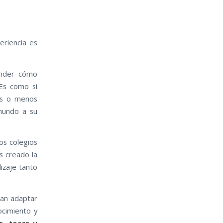
riencia es
ender cómo
 Es como si
ás o menos
mundo a su
os colegios
s creado la
izaje tanto
dan adaptar
ocimiento y