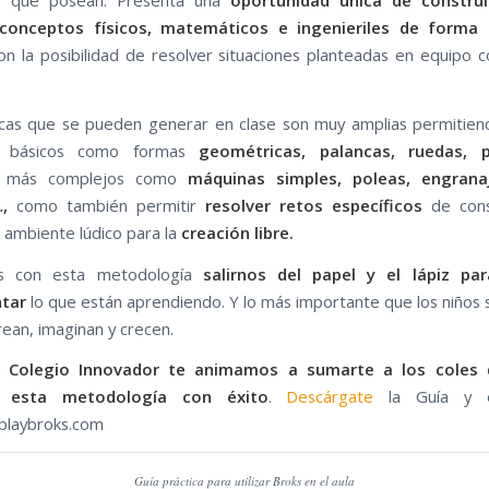
es que posean. Presenta una
oportunidad única de construi
conceptos físicos, matemáticos e ingenieriles de forma 
con la posibilidad de resolver situaciones planteadas en equipo 
.
cas que se pueden generar en clase son muy amplias permitien
s básicos como formas
geométricas, palancas, ruedas, p
s más complejos como
máquinas simples, poleas, engranaj
,
como también permitir
resolver retos específicos
de cons
 ambiente lúdico para la
creación libre.
os con esta metodología
salirnos del papel y el lápiz pa
ntar
lo que están aprendiendo. Y lo más importante que los niños s
rean, imaginan y crecen.
n
Colegio Innovador te animamos a sumarte a los coles 
 esta metodología con éxito
.
Descárgate
la Guía y es
playbroks.com
Guía práctica para utilizar Broks en el aula