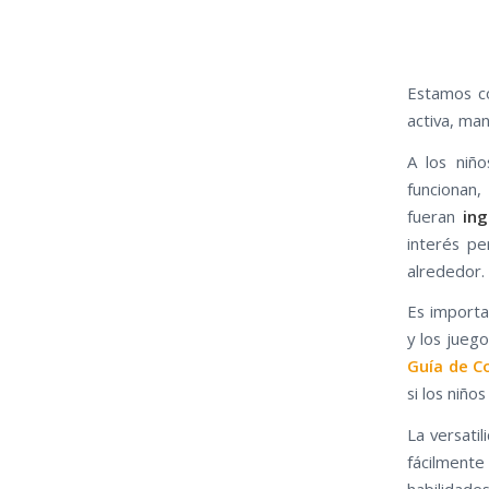
Estamos c
activa, ma
A los niñ
funcionan,
fueran
ing
interés p
alrededor.
Es importa
y los jueg
Guía de C
si los niño
La versati
fácilmente