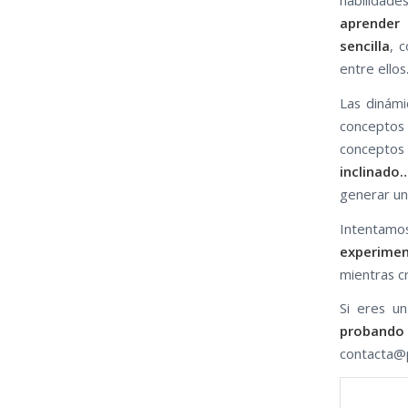
habilidad
aprender 
sencilla
, 
entre ellos
Las dinámi
concepto
concepto
inclinado…
generar un
Intentam
experime
mientras c
Si eres u
probando
contacta@