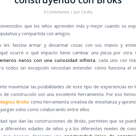
/
0 Comentarios
por
Cecilia
onvencidos que los niños aprenden más y mejor cuando su expe
nipulativa y compartida con amigos.
os les fascina armar y desarmar cosas con sus manos y ent
 qué ocurre o qué impacto tiene cambiar una pieza por otra.
enieros natos con una curiosidad infinita
, cada uno con m
ero todos sin excepción necesitan entender cómo funciona el 
nte maximizar las posibilidades de este tipo de experiencias en l
os de construcción son una excelente herramienta. Por eso hemo
olegios Broks
como herramienta creativa de enseñanza y aprend
s juegan solos como colaborando entre ellos.
lidad que dan las construcciones de Broks, permiten que se pue
 a diferentes edades de niños y a los diferentes niveles de con