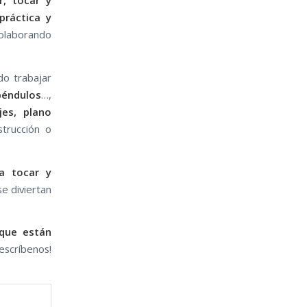
r, tocar y
práctica y
colaborando
do trabajar
éndulos
…,
es, plano
trucción o
ra tocar y
e diviertan
que están
críbenos!