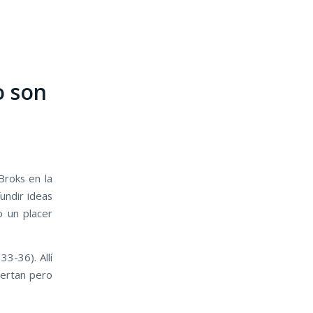
o son
Broks en la
fundir ideas
o un placer
33-36). Allí
iertan pero