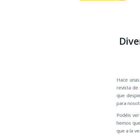
Dive
Hace unas 
revista de
que despie
para nosot
Podéis ver
hemos quer
que a la v