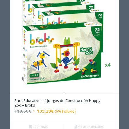
Pack Educativo – 4 Juegos de Construcción Happy
Zoo – Broks
El
El
119,60
€
105,20
€
(IVA Incluido)
precio
precio
original
actual
Leer más
Mostrar detalles