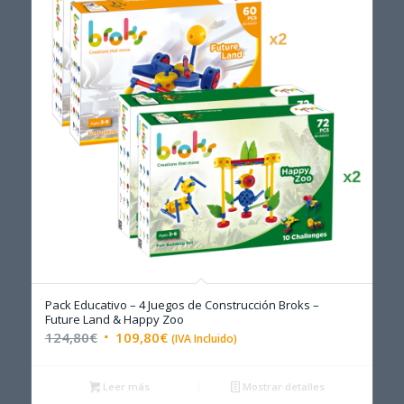
Pack Educativo – 4 Juegos de Construcción Broks –
Future Land & Happy Zoo
El
El
124,80
€
109,80
€
(IVA Incluido)
precio
precio
original
actual
Leer más
Mostrar detalles
era:
es: