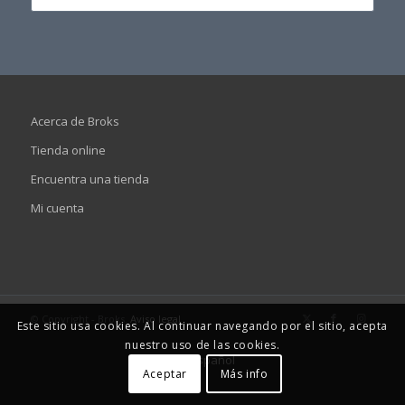
era:
es:
119,60€.
105,20€.
Acerca de Broks
Tienda online
Encuentra una tienda
Mi cuenta
© Copyright - Broks.
Aviso legal
Este sitio usa cookies. Al continuar navegando por el sitio, acepta
nuestro uso de las cookies.
Español
Aceptar
Más info