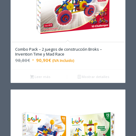
Combo Pack – 2 juegos de construcción Broks –
4.67
Invention Time y Mad Race
El
El
98,80
€
90,90
€
(IVA Incluido)
precio
precio
original
actual
Leer más
Mostrar detalles
era:
es:
98,80€.
90,90€.