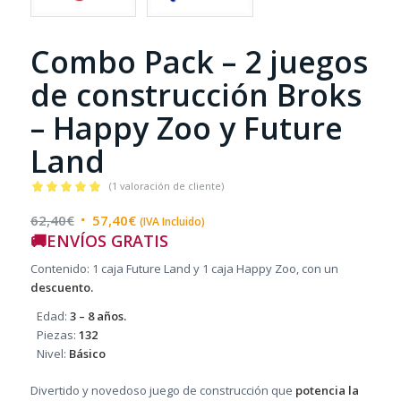
Combo Pack – 2 juegos
de construcción Broks
– Happy Zoo y Future
Land
(
1
valoración de cliente)
Valorado
El
El
62,40
€
57,40
€
con
5.00
de 5
(IVA Incluido)
🚚ENVÍOS GRATIS
en base a
precio
precio
1
valoración
original
actual
Contenido: 1 caja Future Land y 1 caja Happy Zoo, con un
de un cliente
era:
es:
descuento.
62,40€.
57,40€.
Edad:
3 – 8 años.
Piezas:
132
Nivel:
Básico
Divertido y novedoso juego de construcción que
potencia la