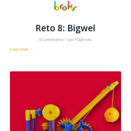
Reto 8: Bigwel
/
0 Comentarios
por
Playbroks
Leer más