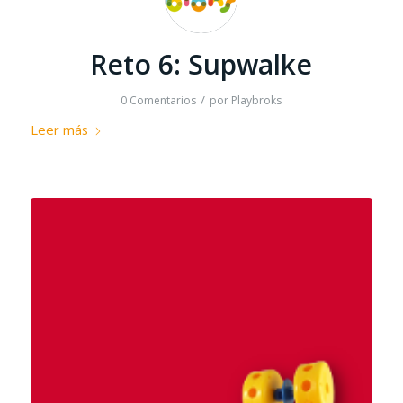
Reto 6: Supwalke
/
0 Comentarios
por
Playbroks
Leer más