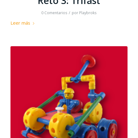
Reto 3: Trifast
/
0 Comentarios
por
Playbroks
Leer más