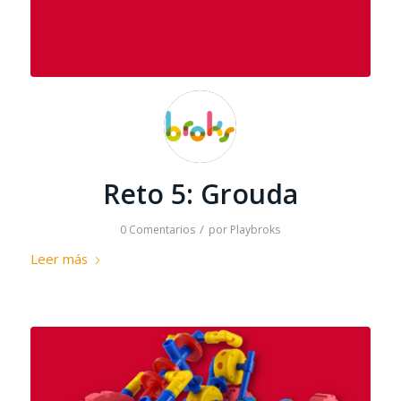
Reto 5: Grouda
/
0 Comentarios
por
Playbroks
Leer más